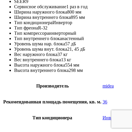
SEER
9
Сервисное обслуживание
1 раз в год
Ширина наружного блока
800 мм
Ширина внутреннего блока
895 мм
Тип кондиционера
Инвертор
Тип фреона
R-32
Тип компрессора
инверторный
Тип внутреннего блока
настенный
Уровень шума нар. блока
57 дБ
Уровень шума внут. блока
21, 45 дБ
Вес наружного блока
37 кг
Вес внутреннего блока
13 кг
Высота наружного блока
554 мм
Высота внутреннего блока
298 мм
Производитель
midea
Рекомендованная площадь помещения, кв. м.
36
Тип кондиционера
Инвертор