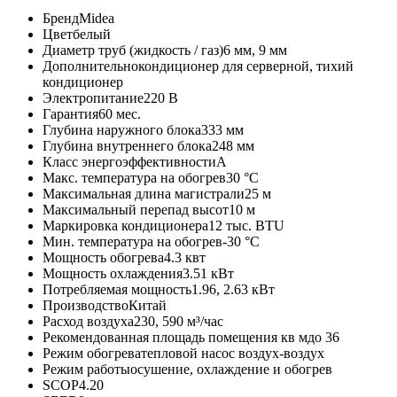
Бренд
Midea
Цвет
белый
Диаметр труб (жидкость / газ)
6 мм, 9 мм
Дополнительно
кондиционер для серверной, тихий
кондиционер
Электропитание
220 В
Гарантия
60 мес.
Глубина наружного блока
333 мм
Глубина внутреннего блока
248 мм
Класс энергоэффективности
A
Макс. температура на обогрев
30 °C
Максимальная длина магистрали
25 м
Максимальный перепад высот
10 м
Маркировка кондиционера
12 тыс. BTU
Мин. температура на обогрев
-30 °C
Мощность обогрева
4.3 квт
Мощность охлаждения
3.51 кВт
Потребляемая мощность
1.96, 2.63 кВт
Производство
Китай
Расход воздуха
230, 590 м³/час
Рекомендованная площадь помещения кв м
до 36
Режим обогрева
тепловой насос воздух-воздух
Режим работы
осушение, охлаждение и обогрев
SCOP
4.20