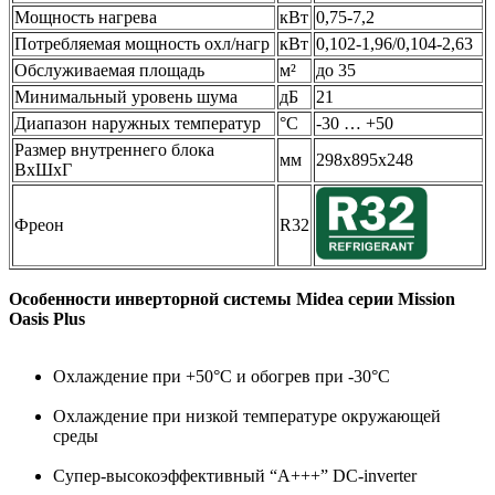
Мощность нагрева
кВт
0,75-7,2
Потребляемая мощность охл/нагр
кВт
0,102-1,96/0,104-2,63
Обслуживаемая площадь
м²
до 35
Минимальный уровень шума
дБ
21
Диапазон наружных температур
°C
-30 … +50
Размер внутреннего блока
мм
298x895x248
ВхШхГ
Фреон
R32
Особенности инверторной системы Midea серии Mission
Oasis Plus
Охлаждение при +50°C и обогрев при -30°C
Охлаждение при низкой температуре окружающей
среды
Супер-высокоэффективный “А+++” DC-inverter