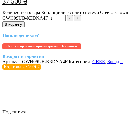
37 500
₴
Количество товара Кондиционер сплит-система Gree U-Crown
GWH09UB-K3DNA4F
-
+
В корзину
Нашли дешевле?
Этот товар сейчас просматривает:
6 человек
Возврат и гарантия
Артикул:
GWH09UB-K3DNA4F
Категории:
GREE
,
Бренды
Код товара: 29707
Поделиться