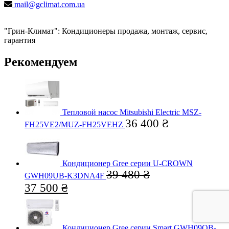
mail@gclimat.com.ua
"Грин-Климат": Кондиционеры продажа, монтаж, сервис,
гарантия
Рекомендуем
Тепловой насос Mitsubishi Electric MSZ-
36 400
₴
FH25VE2/MUZ-FH25VEHZ
Кондиционер Gree серии U-CROWN
39 480
₴
GWH09UB-K3DNA4F
37 500
₴
Кондиционер Gree серии Smart GWH09QB-