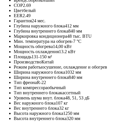
Бренд
Cooper&Hunter
COP
2.69
Цвет
белый
EER
2.49
Гарантия
24 мес.
Глубина наружного блока
412 мм
Глубина внутреннего блока
840 мм
Маркировка кондиционера
48 тыс. BTU
Мин. температура на обогрев
-7 °C
Мощность обогрева
14,00 кВт
Мощность охлаждения
13.2 кВт
Площадь
131-150 м²
Производство
Китай
Режим работы
осушение, охлаждение и обогрев
Ширина наружного блока
1032 мм
Ширина внутреннего блока
840 мм
Тип фреона
R-22
Тип компрессора
обычный
Тип внутреннего блока
кассетный
Уровень шума внут. блока
48, 51, 53 дБ
Вес наружного блока
107 кг
Вес внутреннего блока
32 кг
Высота наружного блока
1250 мм
Высота внутреннего блока
320 мм