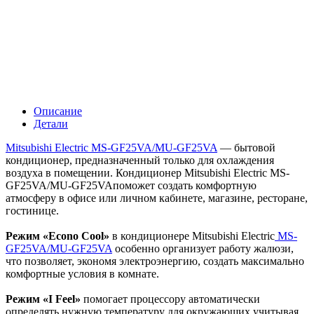
Описание
Детали
Mitsubishi Electric MS-GF25VA/MU-GF25VA
— бытовой
кондиционер, предназначенный только для охлаждения
воздуха в помещении. Кондиционер Mitsubishi Electric MS-
GF25VA/MU-GF25VAпоможет создать комфортную
атмосферу в офисе или личном кабинете, магазине, ресторане,
гостинице.
Режим «Econo Cool»
в кондиционере Mitsubishi Electric
MS-
GF25VA/MU-GF25VA
особенно организует работу жалюзи,
что позволяет, экономя электроэнергию, создать максимально
комфортные условия в комнате.
Режим «I Feel»
помогает процессору автоматически
определять нужную температуру для окружающих учитывая