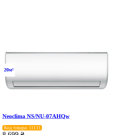
20м²
Neoclima NS/NU-07AHQw
Код товара: 11133
8 699
₴