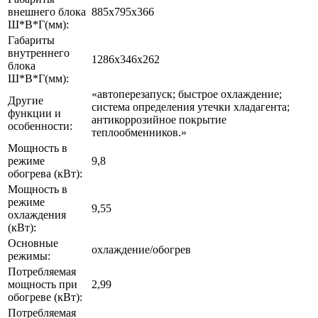
внешнего блока
885x795x366
Ш*В*Г(мм):
Габариты
внутреннего
1286x346x262
блока
Ш*В*Г(мм):
«автоперезапуск; быстрое охлаждение;
Другие
система определения утечки хладагента;
функции и
антикоррозийное покрытие
особенности:
теплообменников.»
Мощность в
режиме
9,8
обогрева (кВт):
Мощность в
режиме
9,55
охлаждения
(кВт):
Основные
охлаждение/обогрев
режимы:
Потребляемая
мощность при
2,99
обогреве (кВт):
Потребляемая