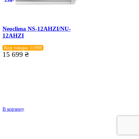
35м²
Neoclima NS-12AHZI/NU-
12AHZI
Код товара: 11908
15 699
₴
В корзину