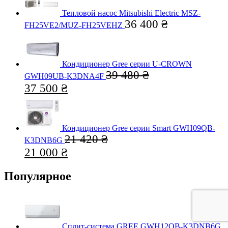
Тепловой насос Mitsubishi Electric MSZ-
36 400
₴
FH25VE2/MUZ-FH25VEHZ
Кондиционер Gree серии U-CROWN
39 480
₴
GWH09UB-K3DNA4F
37 500
₴
Кондиционер Gree серии Smart GWH09QB-
21 420
₴
K3DNB6G
21 000
₴
Популярное
Сплит-система GREE GWH12QB-K3DNB6G