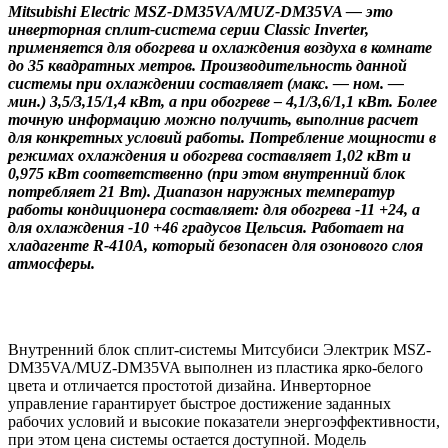
Mitsubishi Electric MSZ-DM35VA/MUZ-DM35VA — это
инверторная сплит-система серии Classic Inverter,
применяется для обогрева и охлаждения воздуха в комнате
до 35 квадратных метров. Производительность данной
системы при охлаждении составляет (макс. — ном. —
мин.) 3,5/3,15/1,4 кВт, а при обогреве – 4,1/3,6/1,1 кВт. Более
точную информацию можно получить, выполнив расчет
для конкретных условий работы. Потребление мощности в
режимах охлаждения и обогрева составляет 1,02 кВт и
0,975 кВт соответственно (при этом внутренний блок
потребляет 21 Вт). Диапазон наружных температур
работы кондиционера составляет: для обогрева -11 +24, а
для охлаждения -10 +46 градусов Цельсия. Работает на
хладагенте R-410A, который безопасен для озонового слоя
атмосферы.
Внутренний блок сплит-системы Митсубиси Электрик MSZ-
DM35VA/MUZ-DM35VA выполнен из пластика ярко-белого
цвета и отличается простотой дизайна. Инверторное
управление гарантирует быстрое достижение заданных
рабочих условий и высокие показатели энергоэффективности,
при этом цена системы остается доступной. Модель