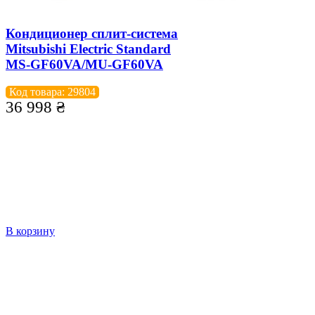
Кондиционер сплит-система
Mitsubishi Electric Standard
MS-GF60VA/MU-GF60VA
Код товара: 29804
36 998
₴
В корзину