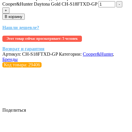
Cooper&Hunter Daytona Gold CH-S18FTXD-GP
-
+
В корзину
Нашли дешевле?
Этот товар сейчас просматривает:
5 человек
Возврат и гарантия
Артикул:
CH-S18FTXD-GP
Категории:
Cooper&Hunter
,
Бренды
Код товара: 29406
Поделиться