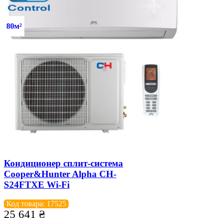
80м²
Кондиционер сплит-система
Cooper&Hunter Alpha CH-
S24FTXE Wi-Fi
Код товара: 17525
25 641
₴