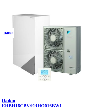
160м²
Daikin
EHBH16CBV/ERHQ016BW1