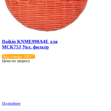
Daikin KNME998A4E для
МСK75J Увл. фильтр
Код товара: 10817
Цена по запросу
Подробнее